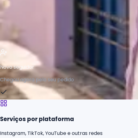
947
758
1.100
Novo seguidor
Chegou agora pelo seu pedido
Serviços por plataforma
Instagram, TikTok, YouTube e outras redes