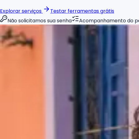
Explorar serviços
Testar ferramentas grátis
Não solicitamos sua senha
Acompanhamento do p
CRESCIMENTO AGORA
+5.624 seguidores
+43,9%
Instagram
publicações
248