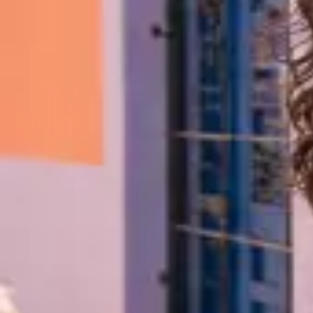
seguidores
18,4 mil
seguindo
864
Studio Aurora
@studioaurora
Conteúdo, estratégia e criatividade.
aurora.social/portfolio
PUBLICAÇÕES
REELS
MARCADOS
824
691
1.200